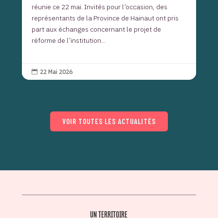
réunie ce 22 mai. Invités pour l’occasion, des
représentants de la Province de Hainaut ont pris
part aux échanges concernant le projet de
réforme de l’institution...
22 Mai 2026

VOIR TOUTES LES ACTUALITÉS
UN TERRITOIRE