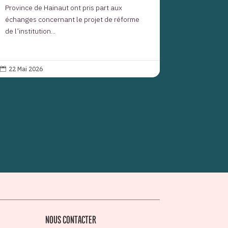
Province de Hainaut ont pris part aux
échanges concernant le projet de réforme
de l’institution...
22 Mai 2026

NOUS CONTACTER