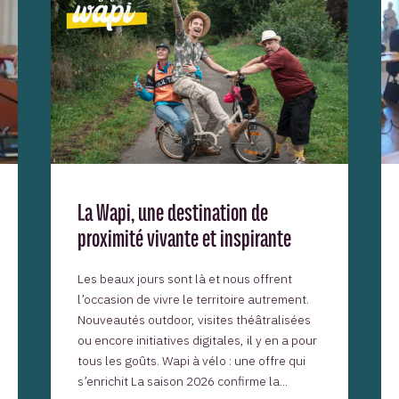
La Wapi, une destination de
proximité vivante et inspirante
Les beaux jours sont là et nous offrent
l’occasion de vivre le territoire autrement.
Nouveautés outdoor, visites théâtralisées
ou encore initiatives digitales, il y en a pour
tous les goûts. Wapi à vélo : une offre qui
s’enrichit La saison 2026 confirme la...