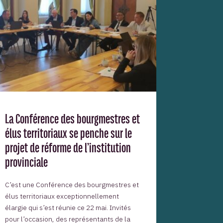
La Conférence des bourgmestres et
élus territoriaux se penche sur le
projet de réforme de l’institution
provinciale
C’est une Conférence des bourgmestres et
élus territoriaux exceptionnellement
élargie qui s’est réunie ce 22 mai. Invités
pour l’occasion, des représentants de la