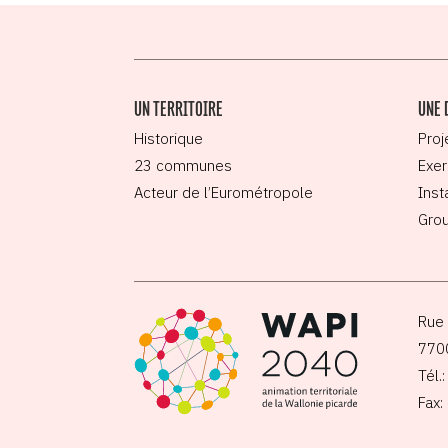
UN TERRITOIRE
UNE 
Historique
Proj
23 communes
Exer
Acteur de l’Eurométropole
Inst
Grou
Rue 
770
Tél.
Fax: