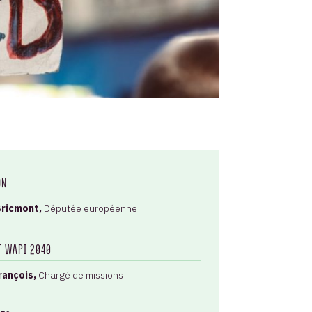
ON
Bricmont,
Députée européenne
T WAPI 2040
rançois,
Chargé de missions