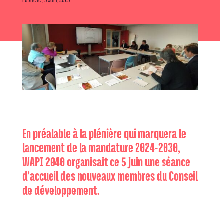
En préalable à la plénière qui marquera le
lancement de la mandature 2024-2030,
WAPI 2040 organisait ce 5 juin une séance
d’accueil des nouveaux membres du Conseil
de développement.