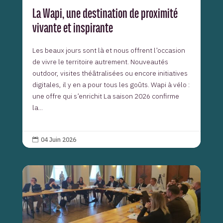
La Wapi, une destination de proximité
vivante et inspirante
Les beaux jours sont là et nous offrent l’occasion
de vivre le territoire autrement. Nouveautés
outdoor, visites théâtralisées ou encore initiatives
digitales, il y en a pour tous les goûts. Wapi à vélo :
une offre qui s’enrichit La saison 2026 confirme
la...
04 Juin 2026
