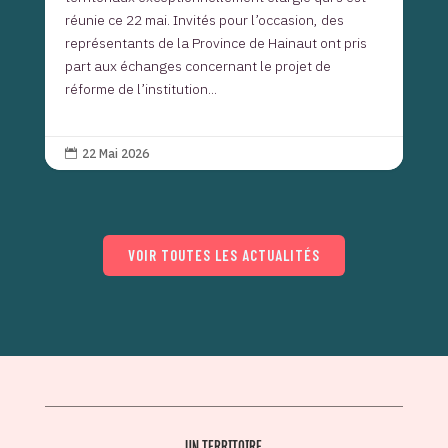
réunie ce 22 mai. Invités pour l’occasion, des
représentants de la Province de Hainaut ont pris
part aux échanges concernant le projet de
réforme de l’institution...
22 Mai 2026

VOIR TOUTES LES ACTUALITÉS
UN TERRITOIRE