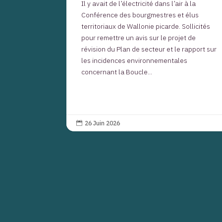
Il y avait de l’électricité dans l’air à la
Conférence des bourgmestres et élus
territoriaux de Wallonie picarde. Sollicités
pour remettre un avis sur le projet de
révision du Plan de secteur et le rapport sur
les incidences environnementales
concernant la Boucle...
26 Juin 2026
