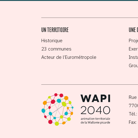
UN TERRITOIRE
UNE 
Historique
Proj
23 communes
Exer
Acteur de l’Eurométropole
Inst
Grou
Rue 
770
Tél.
Fax: