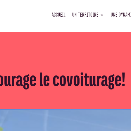
ACCUEIL
UN TERRITOIRE
UNE DYNAM
ourage le covoiturage!