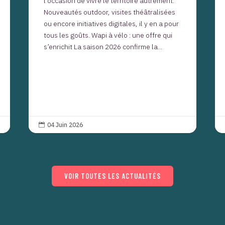
l’occasion de vivre le territoire autrement.
Nouveautés outdoor, visites théâtralisées
ou encore initiatives digitales, il y en a pour
tous les goûts. Wapi à vélo : une offre qui
s’enrichit La saison 2026 confirme la...
04 Juin 2026

VOIR TOUTES LES ACTUALITÉS