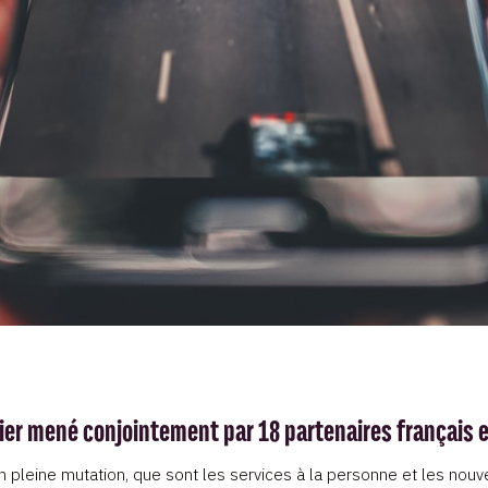
lier mené conjointement par 18 partenaires français e
en pleine mutation, que sont les services à la personne et les nou