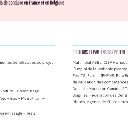
is de conduire en France et en Belgique
PORTEURS ET PARTENAIRES POTENTI
mer les bénéficiaires du projet
Multimobil ASBL, CIEP Hainaut
l’Emploi de la Wallonie picarde
FormTS, Forem, IFAPME, Pôle E
de validation des compétences
Domicile Mouscron Comines/ Tou
 Voiture – Covoiturage –
Soignies, Fédération des Centr
Vélo – Bus – Métro/tram –
Blancs, Agence de l’Eurométro
pprentissage – Tests