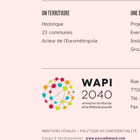
UN TERRITOIRE
UNE 
Historique
Proj
23 communes
Exer
Acteur de l’Eurométropole
Inst
Grou
Rue 
770
Tél.
Fax:
MENTIONS LÉGALES
–
POLITIQUE DE CONFIDENTIALITÉ
Design & développement :
www.pascallienard.com