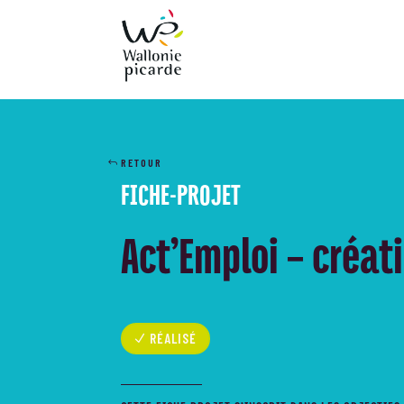
RETOUR
FICHE-PROJET
Act’Emploi – créat
RÉALISÉ