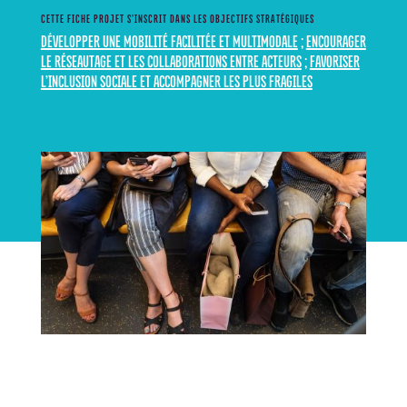
CETTE FICHE PROJET S’INSCRIT DANS LES OBJECTIFS STRATÉGIQUES
DÉVELOPPER UNE MOBILITÉ FACILITÉE ET MULTIMODALE
;
ENCOURAGER
LE RÉSEAUTAGE ET LES COLLABORATIONS ENTRE ACTEURS
;
FAVORISER
L’INCLUSION SOCIALE ET ACCOMPAGNER LES PLUS FRAGILES