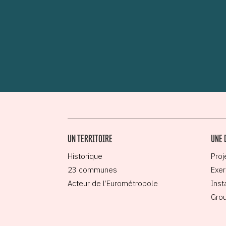
UN TERRITOIRE
UNE 
Historique
Proj
23 communes
Exer
Acteur de l’Eurométropole
Inst
Grou