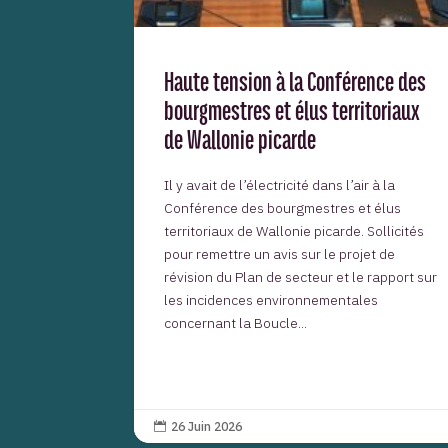
Haute tension à la Conférence des
bourgmestres et élus territoriaux
de Wallonie picarde
Il y avait de l’électricité dans l’air à la
Conférence des bourgmestres et élus
territoriaux de Wallonie picarde. Sollicités
pour remettre un avis sur le projet de
révision du Plan de secteur et le rapport sur
les incidences environnementales
concernant la Boucle...
26 Juin 2026
