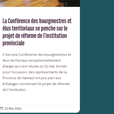
La Conférence des bourgmestres et
élus territoriaux se penche sur le
projet de réforme de l’institution
provinciale
C’est une Conférence des bourgmestres et
élus territoriaux exceptionnellement
élargie qui s’est réunie ce 22 mai. Invités
pour l’occasion, des représentants de la
Province de Hainaut ont pris part aux
échanges concernant le projet de réforme
de l’institution...
22 Mai 2026
