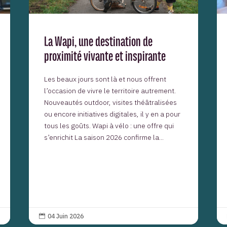
La Wapi, une destination de
proximité vivante et inspirante
Les beaux jours sont là et nous offrent
l’occasion de vivre le territoire autrement.
Nouveautés outdoor, visites théâtralisées
ou encore initiatives digitales, il y en a pour
tous les goûts. Wapi à vélo : une offre qui
s’enrichit La saison 2026 confirme la...
04 Juin 2026
