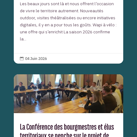
Les beaux jours sont là et nous offrent l’occasion
de vivre le territoire autrement. Nouveautés
outdoor, visites théâtralisées ou encore initiatives
digitales, il y en a pour tous les goûts. Wapi à vélo :
une offre qui s’enrichit La saison 2026 confirme
la...
04 Juin 2026

La Conférence des bourgmestres et élus
territoriaux se penche sur le projet de