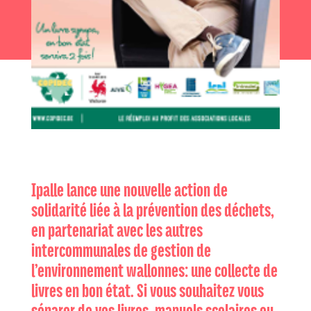
Ipalle lance une nouvelle action de
solidarité liée à la prévention des déchets,
en partenariat avec les autres
intercommunales de gestion de
l’environnement wallonnes: une collecte de
livres en bon état. Si vous souhaitez vous
séparer de vos livres, manuels scolaires ou