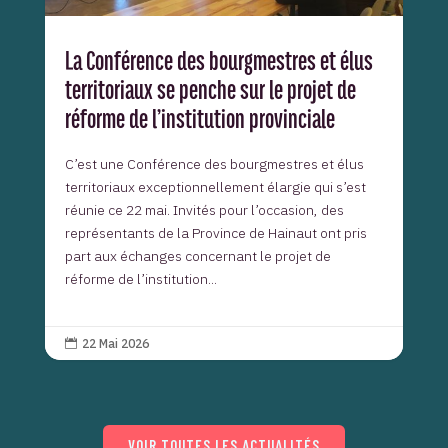
La Conférence des bourgmestres et élus
territoriaux se penche sur le projet de
réforme de l’institution provinciale
C’est une Conférence des bourgmestres et élus
territoriaux exceptionnellement élargie qui s’est
réunie ce 22 mai. Invités pour l’occasion, des
représentants de la Province de Hainaut ont pris
part aux échanges concernant le projet de
réforme de l’institution...
22 Mai 2026

VOIR TOUTES LES ACTUALITÉS