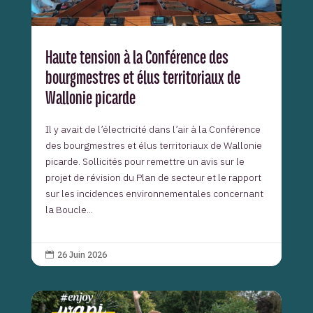
Haute tension à la Conférence des
bourgmestres et élus territoriaux de
Wallonie picarde
Il y avait de l’électricité dans l’air à la Conférence
des bourgmestres et élus territoriaux de Wallonie
picarde. Sollicités pour remettre un avis sur le
projet de révision du Plan de secteur et le rapport
sur les incidences environnementales concernant
la Boucle...
26 Juin 2026
