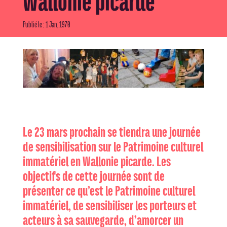
Wallonie picarde
Publié le : 1 Jan, 1970
Le 23 mars prochain se tiendra une journée
de sensibilisation sur le Patrimoine culturel
immatériel en Wallonie picarde. Les
objectifs de cette journée sont de
présenter ce qu’est le Patrimoine culturel
immatériel, de sensibiliser les porteurs et
acteurs à sa sauvegarde, d’amorcer un