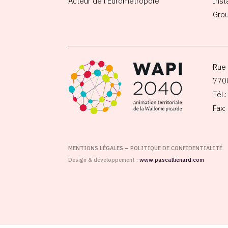
Acteur de l’Eurométropole
Inst
Grou
Rue 
770
Tél.
Fax:
MENTIONS LÉGALES
–
POLITIQUE DE CONFIDENTIALITÉ
Design & développement :
www.pascallienard.com