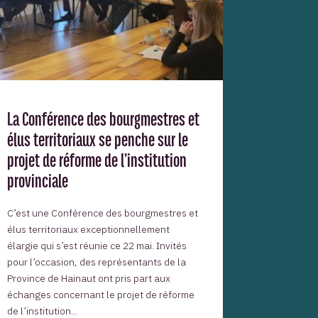
La Conférence des bourgmestres et
élus territoriaux se penche sur le
projet de réforme de l’institution
provinciale
C’est une Conférence des bourgmestres et
élus territoriaux exceptionnellement
élargie qui s’est réunie ce 22 mai. Invités
pour l’occasion, des représentants de la
Province de Hainaut ont pris part aux
échanges concernant le projet de réforme
de l’institution...