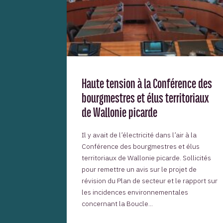
Haute tension à la Conférence des
bourgmestres et élus territoriaux
de Wallonie picarde
Il y avait de l’électricité dans l’air à la
Conférence des bourgmestres et élus
territoriaux de Wallonie picarde. Sollicités
pour remettre un avis sur le projet de
révision du Plan de secteur et le rapport sur
les incidences environnementales
concernant la Boucle...