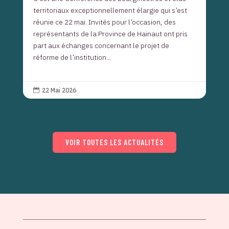
territoriaux exceptionnellement élargie qui s’est
réunie ce 22 mai. Invités pour l’occasion, des
représentants de la Province de Hainaut ont pris
part aux échanges concernant le projet de
réforme de l’institution...
22 Mai 2026

VOIR TOUTES LES ACTUALITÉS