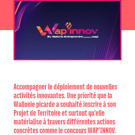
Accompagner le déploiement de nouvelles
activités innovantes. Une priorité que la
Wallonie picarde a souhaité inscrire à son
Projet de Territoire et surtout qu’elle
matérialise à travers différentes actions
concrètes comme le concours WAP’INNOV.