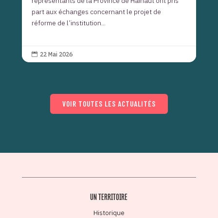
représentants de la Province de Hainaut ont pris
part aux échanges concernant le projet de
réforme de l’institution...
22 Mai 2026

VOIR TOUTES LES ACTUALITÉS
UN TERRITOIRE
Historique