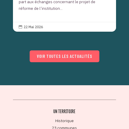
part aux échanges concernant le projet de
réforme de l’institution...
22 Mai 2026

VOIR TOUTES LES ACTUALITÉS
UN TERRITOIRE
Historique
23 communes