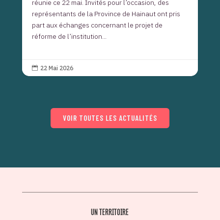
réunie ce 22 mai. Invités pour l’occasion, des
représentants de la Province de Hainaut ont pris
part aux échanges concernant le projet de
réforme de l’institution...
22 Mai 2026

VOIR TOUTES LES ACTUALITÉS
UN TERRITOIRE