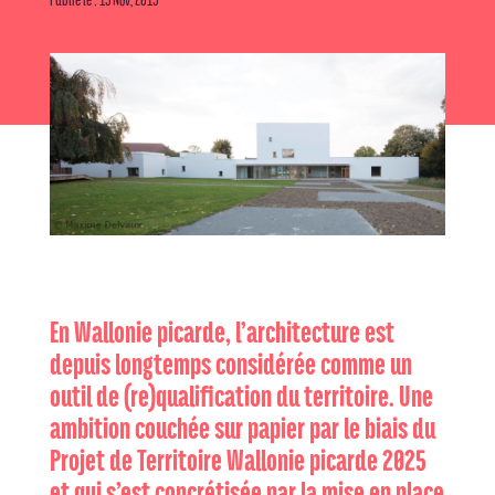
En Wallonie picarde, l’architecture est
depuis longtemps considérée comme un
outil de (re)qualification du territoire. Une
ambition couchée sur papier par le biais du
Projet de Territoire Wallonie picarde 2025
et qui s’est concrétisée par la mise en place