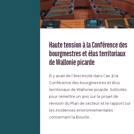
Haute tension à la Conférence des
bourgmestres et élus territoriaux
de Wallonie picarde
Il y avait de l’électricité dans l’air à la
Conférence des bourgmestres et élus
territoriaux de Wallonie picarde. Sollicités
pour remettre un avis sur le projet de
révision du Plan de secteur et le rapport sur
les incidences environnementales
concernant la Boucle...