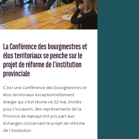
La Conférence des bourgmestres et
élus territoriaux se penche sur le
projet de réforme de l’institution
provinciale
C’est une Conférence des bourgmestres et
élus territoriaux exceptionnellement
élargie qui s’est réunie ce 22 mai. Invités
pour l’occasion, des représentants de la
Province de Hainaut ont pris part aux
échanges concernant le projet de réforme
de l’institution...