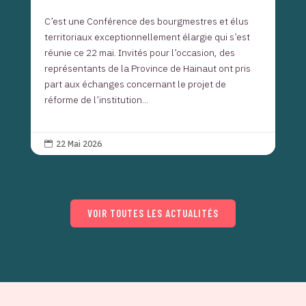
C’est une Conférence des bourgmestres et élus
territoriaux exceptionnellement élargie qui s’est
réunie ce 22 mai. Invités pour l’occasion, des
représentants de la Province de Hainaut ont pris
part aux échanges concernant le projet de
réforme de l’institution...
22 Mai 2026

VOIR TOUTES LES ACTUALITÉS