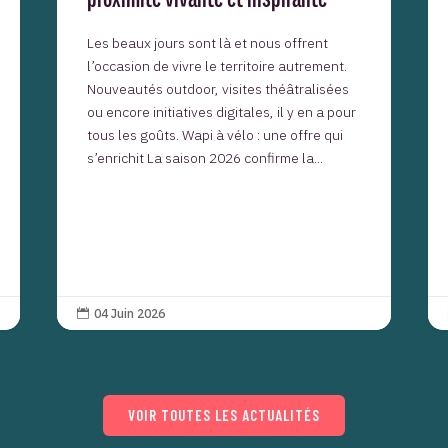
Les beaux jours sont là et nous offrent
l’occasion de vivre le territoire autrement.
Nouveautés outdoor, visites théâtralisées
ou encore initiatives digitales, il y en a pour
tous les goûts. Wapi à vélo : une offre qui
s’enrichit La saison 2026 confirme la...
04 Juin 2026

VOIR TOUTES LES ACTUALITÉS