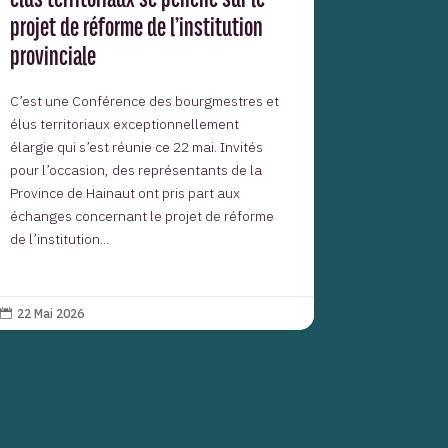
projet de réforme de l’institution
provinciale
C’est une Conférence des bourgmestres et
élus territoriaux exceptionnellement
élargie qui s’est réunie ce 22 mai. Invités
pour l’occasion, des représentants de la
Province de Hainaut ont pris part aux
échanges concernant le projet de réforme
de l’institution...
22 Mai 2026
