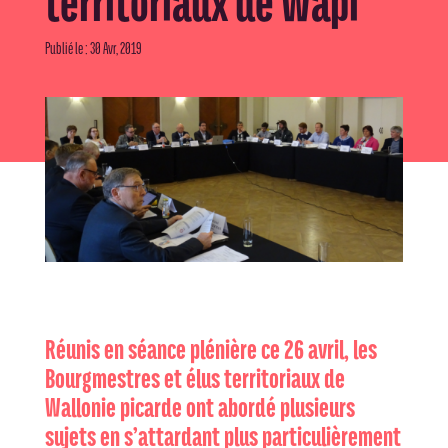
territoriaux de Wapi
Publié le : 30 Avr, 2019
Réunis en séance plénière ce 26 avril, les
Bourgmestres et élus territoriaux de
Wallonie picarde ont abordé plusieurs
sujets en s’attardant plus particulièrement