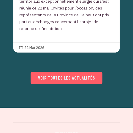
territoriaux exceptionnellement élargie qui s’est
réunie ce 22 mai. Invités pour l’occasion, des
représentants de la Province de Hainaut ont pris
part aux échanges concernant le projet de
réforme de l’institution...
22 Mai 2026

VOIR TOUTES LES ACTUALITÉS