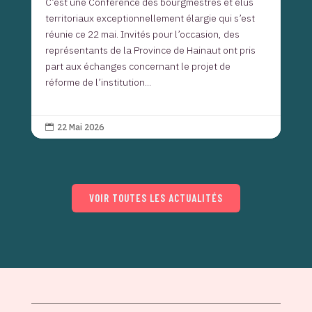
C’est une Conférence des bourgmestres et élus
territoriaux exceptionnellement élargie qui s’est
réunie ce 22 mai. Invités pour l’occasion, des
représentants de la Province de Hainaut ont pris
part aux échanges concernant le projet de
réforme de l’institution...
22 Mai 2026

VOIR TOUTES LES ACTUALITÉS