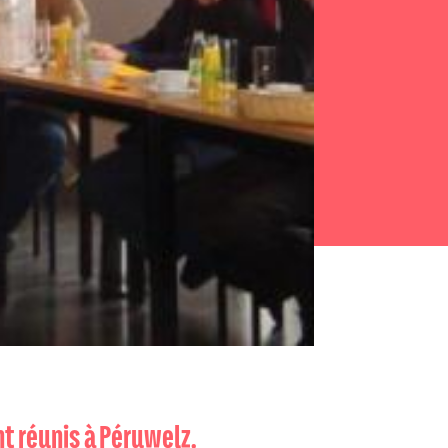
nt réunis à Péruwelz.