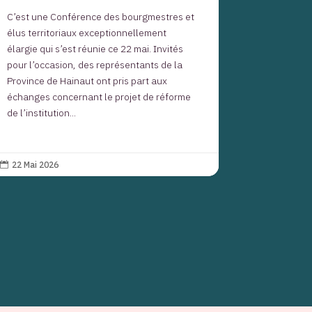
C’est une Conférence des bourgmestres et
élus territoriaux exceptionnellement
élargie qui s’est réunie ce 22 mai. Invités
pour l’occasion, des représentants de la
Province de Hainaut ont pris part aux
échanges concernant le projet de réforme
de l’institution...
22 Mai 2026
