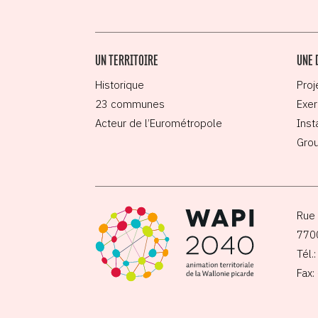
UN TERRITOIRE
UNE 
Historique
Proj
23 communes
Exer
Acteur de l’Eurométropole
Inst
Grou
Rue 
770
Tél.
Fax: