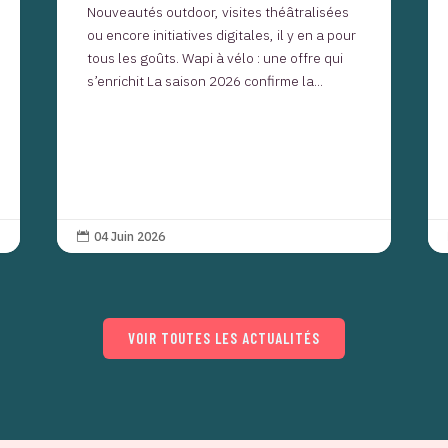
Nouveautés outdoor, visites théâtralisées
ou encore initiatives digitales, il y en a pour
tous les goûts. Wapi à vélo : une offre qui
s’enrichit La saison 2026 confirme la...
04 Juin 2026

VOIR TOUTES LES ACTUALITÉS