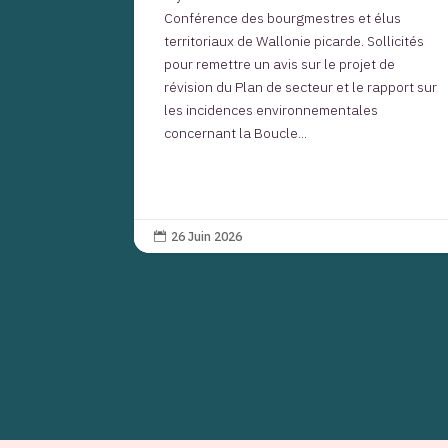
Conférence des bourgmestres et élus
territoriaux de Wallonie picarde. Sollicités
pour remettre un avis sur le projet de
révision du Plan de secteur et le rapport sur
les incidences environnementales
concernant la Boucle...
26 Juin 2026
