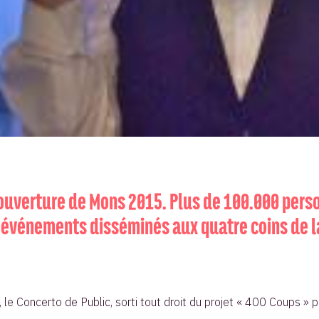
 d’ouverture de Mons 2015. Plus de 100.000 pers
 événements disséminés aux quatre coins de l
e Concerto de Public, sorti tout droit du projet « 400 Coups » por