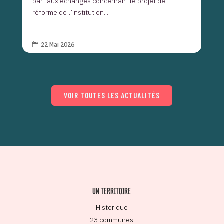
part aux échanges concernant le projet de
réforme de l’institution...
22 Mai 2026

VOIR TOUTES LES ACTUALITÉS
UN TERRITOIRE
Historique
23 communes