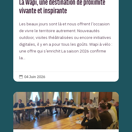
La Wapi, une destination de proximité
vivante et inspirante
Les beaux jours sont là et nous offrent l’occasion
de vivre le territoire autrement. Nouveautés
outdoor, visites théâtralisées ou encore initiatives
digitales, il y en a pour tous les goûts. Wapi à vélo :
une offre qui s’enrichit La saison 2026 confirme
la...
04 Juin 2026
