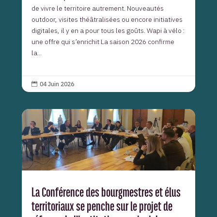
de vivre le territoire autrement. Nouveautés
outdoor, visites théâtralisées ou encore initiatives
digitales, il y en a pour tous les goûts. Wapi à vélo :
une offre qui s’enrichit La saison 2026 confirme
la...
04 Juin 2026

La Conférence des bourgmestres et élus
territoriaux se penche sur le projet de