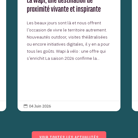
proximité vivante et inspirante
Les beaux jours sont là et nous offrent
l’occasion de vivre le territoire autrement.
Nouveautés outdoor, visites théâtralisées
ou encore initiatives digitales, il y en a pour
tous les goûts. Wapi à vélo : une offre qui
s’enrichit La saison 2026 confirme la...
04 Juin 2026

VOIR TOUTES LES ACTUALITÉS