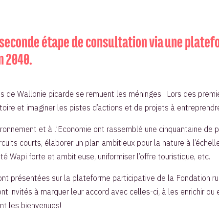
seconde étape de consultation via une platefo
on 2040.
 de Wallonie picarde se remuent les méninges ! Lors des premiers
toire et imaginer les pistes d’actions et de projets à entreprendr
ironnement et à l’Economie ont rassemblé une cinquantaine de pe
cuits courts, élaborer un plan ambitieux pour la nature à l’échelle
é Wapi forte et ambitieuse, uniformiser l’offre touristique, etc.
ont présentées sur la plateforme participative de la Fondation r
t invités à marquer leur accord avec celles-ci, à les enrichir ou e
nt les bienvenues!