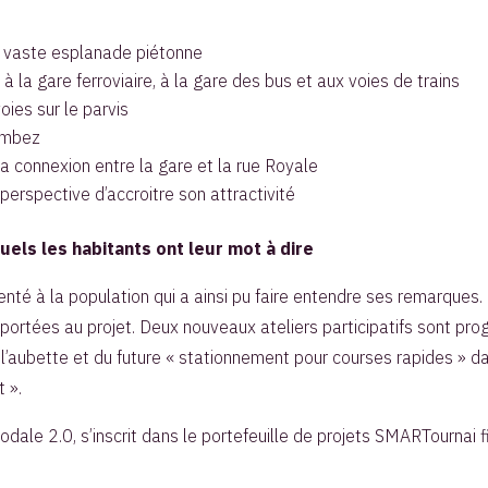
e vaste esplanade piétonne
à la gare ferroviaire, à la gare des bus et aux voies de trains
oies sur le parvis
rombez
la connexion entre la gare et la rue Royale
rspective d’accroitre son attractivité
ls les habitants ont leur mot à dire
ésenté à la population qui a ainsi pu faire entendre ses remarque
pportées au projet. Deux nouveaux ateliers participatifs sont p
e l’aubette et du future « stationnement pour courses rapides » d
 ».
ale 2.0, s’inscrit dans le portefeuille de projets SMARTournai f