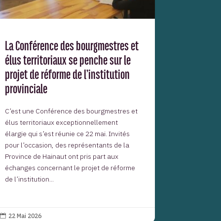
La Conférence des bourgmestres et
élus territoriaux se penche sur le
projet de réforme de l’institution
provinciale
C’est une Conférence des bourgmestres et
élus territoriaux exceptionnellement
élargie qui s’est réunie ce 22 mai. Invités
pour l’occasion, des représentants de la
Province de Hainaut ont pris part aux
échanges concernant le projet de réforme
de l’institution...
22 Mai 2026
