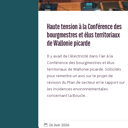
Haute tension à la Conférence des
bourgmestres et élus territoriaux
de Wallonie picarde
Il y avait de l’électricité dans l’air à la
Conférence des bourgmestres et élus
territoriaux de Wallonie picarde. Sollicités
pour remettre un avis sur le projet de
révision du Plan de secteur et le rapport sur
les incidences environnementales
concernant la Boucle...
26 Juin 2026
