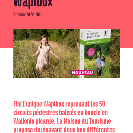
Wapibox
Publié le : 20 Avr, 2021
Fini l’unique Wapibox reprenant les 50
circuits pédestres balisés en boucle en
Wallonie picarde. La Maison du Tourisme
propose dorénavant deux box différentes