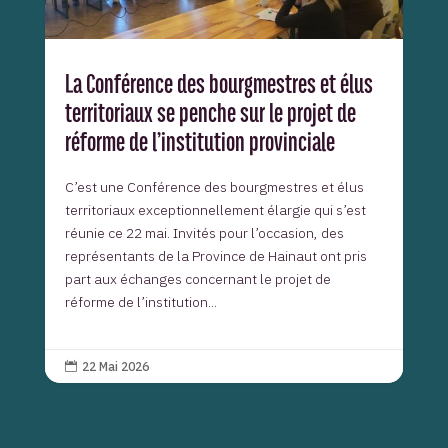
La Conférence des bourgmestres et élus
territoriaux se penche sur le projet de
réforme de l’institution provinciale
C’est une Conférence des bourgmestres et élus
territoriaux exceptionnellement élargie qui s’est
réunie ce 22 mai. Invités pour l’occasion, des
représentants de la Province de Hainaut ont pris
part aux échanges concernant le projet de
réforme de l’institution...
22 Mai 2026
