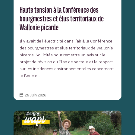
Haute tension à la Conférence des
bourgmestres et élus territoriaux de
Wallonie picarde
Il y avait de l’électricité dans l’air à la Conférence
des bourgmestres et élus territoriaux de Wallonie
picarde. Sollicités pour remettre un avis sur le
projet de révision du Plan de secteur et le rapport
sur les incidences environnementales concernant
la Boucle...
26 Juin 2026
