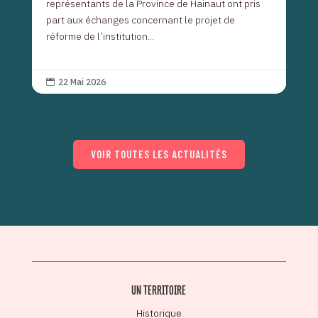
représentants de la Province de Hainaut ont pris
part aux échanges concernant le projet de
réforme de l’institution...
22 Mai 2026

VOIR TOUTES LES ACTUALITÉS
UN TERRITOIRE
Historique