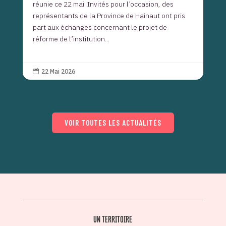
réunie ce 22 mai. Invités pour l’occasion, des
représentants de la Province de Hainaut ont pris
part aux échanges concernant le projet de
réforme de l’institution...
22 Mai 2026

VOIR TOUTES LES ACTUALITÉS
UN TERRITOIRE