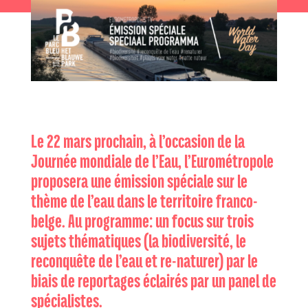
Le 22 mars prochain, à l’occasion de la
Journée mondiale de l’Eau, l’Eurométropole
proposera une émission spéciale sur le
thème de l’eau dans le territoire franco-
belge. Au programme: un focus sur trois
sujets thématiques (la biodiversité, le
reconquête de l’eau et re-naturer) par le
biais de reportages éclairés par un panel de
spécialistes.