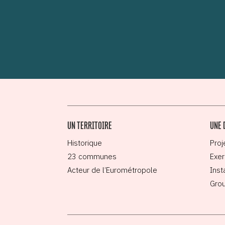
UN TERRITOIRE
UNE 
Historique
Proj
23 communes
Exer
Acteur de l’Eurométropole
Inst
Grou