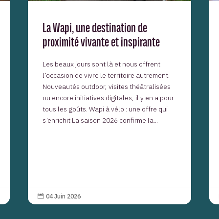
La Wapi, une destination de
proximité vivante et inspirante
Les beaux jours sont là et nous offrent
l’occasion de vivre le territoire autrement.
Nouveautés outdoor, visites théâtralisées
ou encore initiatives digitales, il y en a pour
tous les goûts. Wapi à vélo : une offre qui
s’enrichit La saison 2026 confirme la...
04 Juin 2026
