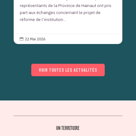
représentants de la Province de Hainaut ont pris
part aux échanges concernant le projet de
réforme de l’institution...
22 Mai 2026

VOIR TOUTES LES ACTUALITÉS
UN TERRITOIRE