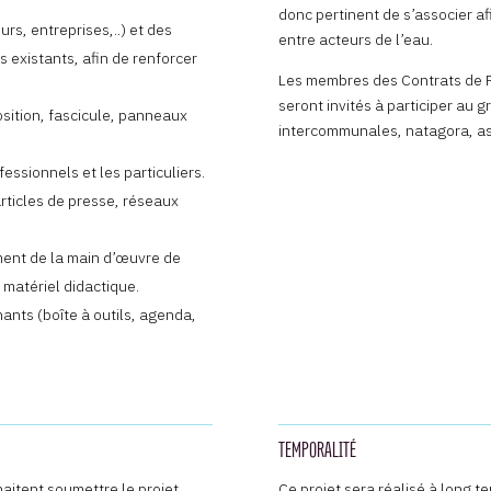
donc pertinent de s’associer af
s, entreprises,..) et des
entre acteurs de l’eau.
s existants, afin de renforcer
Les membres des Contrats de Ri
seront invités à participer au 
osition, fascicule, panneaux
intercommunales, natagora, a
fessionnels et les particuliers.
articles de presse, réseaux
ment de la main d’œuvre de
, matériel didactique.
ants (boîte à outils, agenda,
TEMPORALITÉ
aitent soumettre le projet
Ce projet sera réalisé à long t