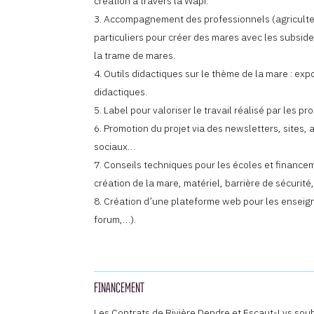
création à travers la Wapi.
Accompagnement des professionnels (agriculteur
particuliers pour créer des mares avec les subside
la trame de mares.
Outils didactiques sur le thème de la mare : exp
didactiques.
Label pour valoriser le travail réalisé par les pro
Promotion du projet via des newsletters, sites, 
sociaux…
Conseils techniques pour les écoles et finance
création de la mare, matériel, barrière de sécurité
Création d’une plateforme web pour les enseign
forum,…).
FINANCEMENT
Les Contrats de Rivière Dendre et Escaut-Lys souh