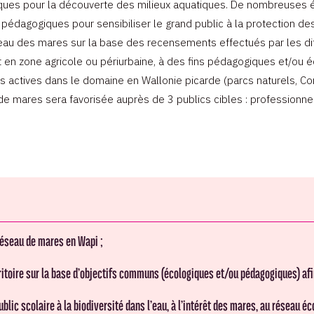
ques pour la découverte des milieux aquatiques. De nombreuses 
édagogiques pour sensibiliser le grand public à la protection des 
au des mares sur la base des recensements effectués par les diff
it en zone agricole ou périurbaine, à des fins pédagogiques et/ou 
es actives dans le domaine en Wallonie picarde (parcs naturels, Co
 mares sera favorisée auprès de 3 publics cibles : professionnel, 
réseau de mares en Wapi ;
rritoire sur la base d’objectifs communs (écologiques et/ou pédagogiques) afi
blic scolaire à la biodiversité dans l’eau, à l’intérêt des mares, au réseau é