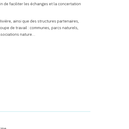
in de faciliter les échanges et la concertation
vière, ainsi que des structures partenaires,
groupe de travail : communes, parcs naturels,
ssociations nature…
erme