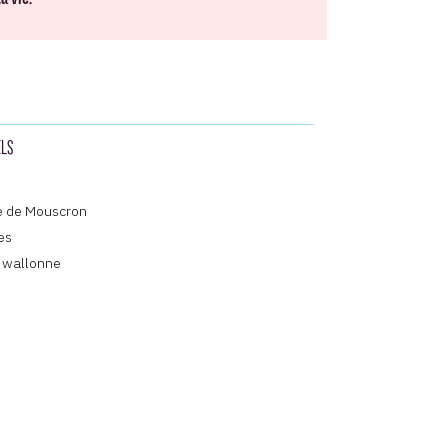
ELS
e de Mouscron
es
n wallonne