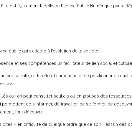
B. Elle est également labellisée Espace Public Numérique par la 
ce public qui s’adapte à l’évolution de la société.
ésence et ses compétences un facilitateur de lien social et culture
 fracture sociale, culturelle et numérique et se positionner en quali
sservir.
lés où l’on peut consulter seul.e.s ou en groupes des ressources c
 permettent de s’informer, de travailler, de se former, de découvrir
ientent, font découvrir…
 dites « en difficulté de quelque ordre que ce soit » est un des ob