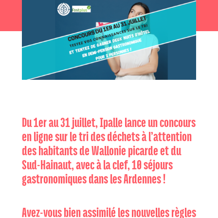
Du 1er au 31 juillet, Ipalle lance un concours
en ligne sur le tri des déchets à l’attention
des habitants de Wallonie picarde et du
Sud-Hainaut, avec à la clef, 10 séjours
gastronomiques dans les Ardennes !
Avez-vous bien assimilé les nouvelles règles