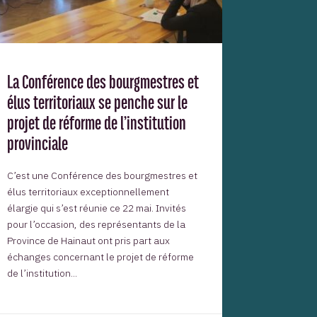
La Conférence des bourgmestres et
élus territoriaux se penche sur le
projet de réforme de l’institution
provinciale
C’est une Conférence des bourgmestres et
élus territoriaux exceptionnellement
élargie qui s’est réunie ce 22 mai. Invités
pour l’occasion, des représentants de la
Province de Hainaut ont pris part aux
échanges concernant le projet de réforme
de l’institution...