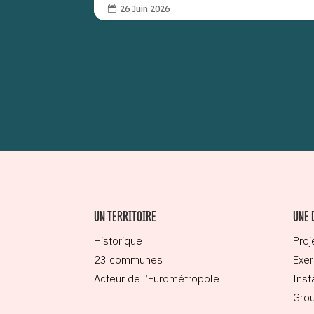
26 Juin 2026

UN TERRITOIRE
UNE 
Historique
Proj
23 communes
Exer
Acteur de l’Eurométropole
Inst
Grou