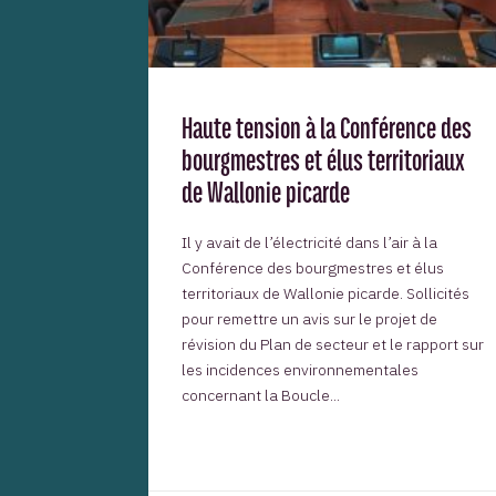
Haute tension à la Conférence des
bourgmestres et élus territoriaux
de Wallonie picarde
Il y avait de l’électricité dans l’air à la
Conférence des bourgmestres et élus
territoriaux de Wallonie picarde. Sollicités
pour remettre un avis sur le projet de
révision du Plan de secteur et le rapport sur
les incidences environnementales
concernant la Boucle...