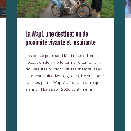
La Wapi, une destination de
proximité vivante et inspirante
Les beaux jours sont là et nous offrent
l’occasion de vivre le territoire autrement.
Nouveautés outdoor, visites théâtralisées
ou encore initiatives digitales, il y en a pour
tous les goûts. Wapi à vélo : une offre qui
s’enrichit La saison 2026 confirme la...