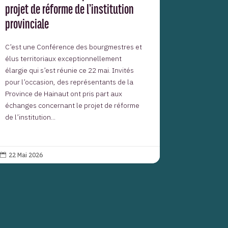
projet de réforme de l’institution
provinciale
C’est une Conférence des bourgmestres et
élus territoriaux exceptionnellement
élargie qui s’est réunie ce 22 mai. Invités
pour l’occasion, des représentants de la
Province de Hainaut ont pris part aux
échanges concernant le projet de réforme
de l’institution...
22 Mai 2026
