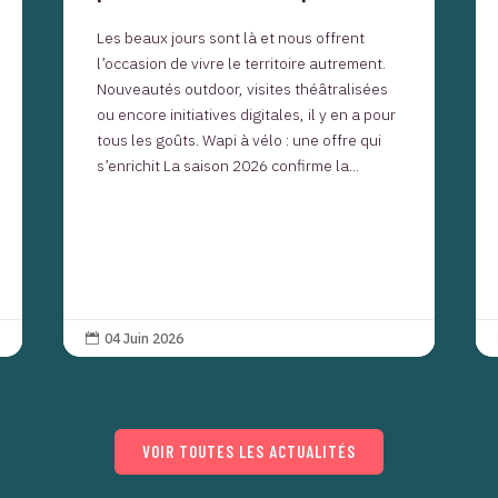
Les beaux jours sont là et nous offrent
l’occasion de vivre le territoire autrement.
Nouveautés outdoor, visites théâtralisées
ou encore initiatives digitales, il y en a pour
tous les goûts. Wapi à vélo : une offre qui
s’enrichit La saison 2026 confirme la...
04 Juin 2026

VOIR TOUTES LES ACTUALITÉS