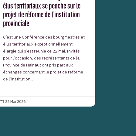
élus territoriaux se penche sur le
projet de réforme de l’institution
provinciale
C’est une Conférence des bourgmestres et
élus territoriaux exceptionnellement
élargie qui s’est réunie ce 22 mai. Invités
pour l’occasion, des représentants de la
Province de Hainaut ont pris part aux
échanges concernant le projet de réforme
de l’institution...
22 Mai 2026
