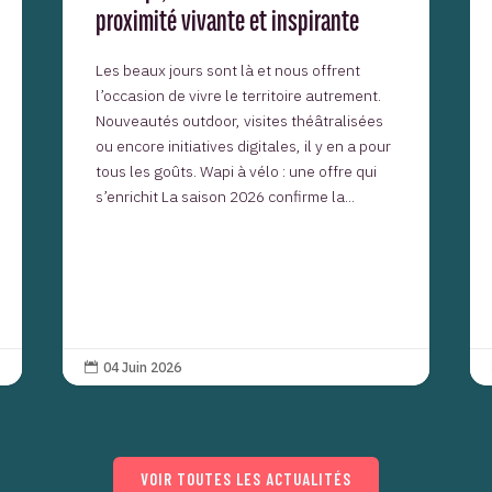
proximité vivante et inspirante
Les beaux jours sont là et nous offrent
l’occasion de vivre le territoire autrement.
Nouveautés outdoor, visites théâtralisées
ou encore initiatives digitales, il y en a pour
tous les goûts. Wapi à vélo : une offre qui
s’enrichit La saison 2026 confirme la...
04 Juin 2026

VOIR TOUTES LES ACTUALITÉS