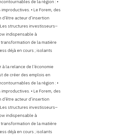
ncontournables de la région : •
s improductives. • Le Forem, des
 d’être acteur d’insertion
 Les structures investisseurs–
low indispensable à
 transformation de la matière
ess déjà en cours ; isolants
er à la relance de l’économie
st de créer des emplois en
ncontournables de la région : •
s improductives. • Le Forem, des
 d’être acteur d’insertion
 Les structures investisseurs–
low indispensable à
 transformation de la matière
ess déjà en cours ; isolants