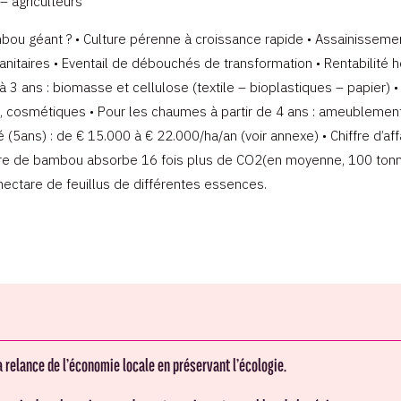
 – agriculteurs
ou géant ? • Culture pérenne à croissance rapide • Assainissement d
nitaires • Eventail de débouchés de transformation • Rentabilité 
3 ans : biomasse et cellulose (textile – bioplastiques – papier) • P
cosmétiques • Pour les chaumes à partir de 4 ans : ameublement – 
(5ans) : de € 15.000 à € 22.000/ha/an (voir annexe) • Chiffre d’aff
tare de bambou absorbe 16 fois plus de CO2(en moyenne, 100 tonn
ectare de feuillus de différentes essences.
la relance de l’économie locale en préservant l’écologie.